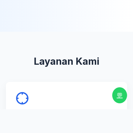
Layanan Kami
💬
Dedicated Internet
Koneksi internet dedicated dengan bandwidth 1:1,
SLA tinggi, latency rendah, dan monitoring 24/7